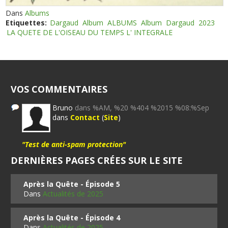
Dans
Albums
Etiquettes:
Dargaud
Album
ALBUMS
Album
Dargaud
2023
LA QUETE DE L'OISEAU DU TEMPS L' INTEGRALE
VOS COMMENTAIRES
Bruno
dans %AM, %20 %404 %2015 %08:%Sep
dans
Contact
(
Site
)
"Test de anti-spam protection"
DERNIÈRES PAGES CRÉES SUR LE SITE
Après la Quête - Épisode 5
Dans
Actualités de 2025
Après la Quête - Épisode 4
Dans
Actualités de 2025