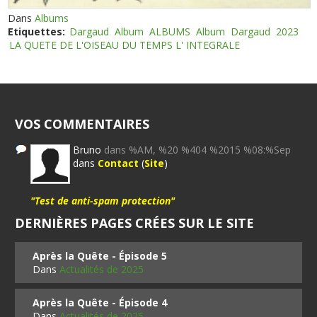
Dans
Albums
Etiquettes:
Dargaud
Album
ALBUMS
Album
Dargaud
2023
LA QUETE DE L'OISEAU DU TEMPS L' INTEGRALE
VOS COMMENTAIRES
Bruno
dans %AM, %20 %404 %2015 %08:%Sep
dans
Contact
(
Site
)
"Test de anti-spam protection"
DERNIÈRES PAGES CRÉES SUR LE SITE
Après la Quête - Épisode 5
Dans
Actualités de 2025
Après la Quête - Épisode 4
Dans
Actualités de 2025