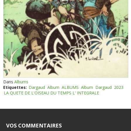
Dans
Albums
Etiquettes:
Dargaud
Album
ALBUMS
Album
Dargaud
2023
LA QUETE DE L'OISEAU DU TEMPS L' INTEGRALE
VOS COMMENTAIRES