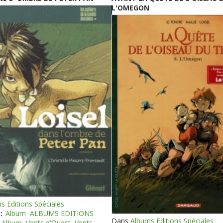
L'OMEGON
s Editions Spéciales
:
Album
ALBUMS EDITIONS
Dans
Albums Editions Spéciales
Album
Vents d'Ouest
Vents