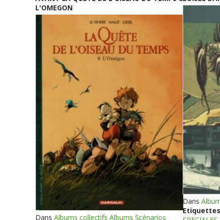
L'OMEGON
Dans
Album
Etiquettes
Dans
Albums collectifs Albums Scénarios
SPECIALES