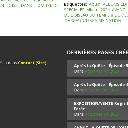
Etiquettes:
Album
ALBUMS EDI
24
LOISEL DANS L' OMBRE DE
SPECIALES
Album
2024
AVANT 
DE L'OISEAU DU TEMPS 8 L'OM
DARGAUD/LIBRAIRIE NATION
DERNIÈRES PAGES CRÉE
%Sep
dans
Contact
(
Site
)
Après la Quête - Épisode 
Dans
Actualités de 2025
Après la Quête - Épisode 
Dans
Actualités de 2025
EXPOSITION/VENTE Régis LO
Forêt
Dans
Actualités de 2025
AVANT LA QUETE DE L'OI