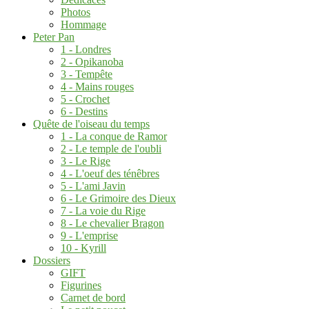
Photos
Hommage
Peter Pan
1 - Londres
2 - Opikanoba
3 - Tempête
4 - Mains rouges
5 - Crochet
6 - Destins
Quête de l'oiseau du temps
1 - La conque de Ramor
2 - Le temple de l'oubli
3 - Le Rige
4 - L'oeuf des ténêbres
5 - L'ami Javin
6 - Le Grimoire des Dieux
7 - La voie du Rige
8 - Le chevalier Bragon
9 - L'emprise
10 - Kyrill
Dossiers
GIFT
Figurines
Carnet de bord