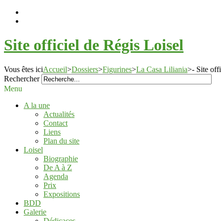
Site officiel de Régis Loisel
Vous êtes ici
Accueil
>
Dossiers
>
Figurines
>
La Casa Liliania
>
- Site of
Rechercher
Menu
A la une
Actualités
Contact
Liens
Plan du site
Loisel
Biographie
De A à Z
Agenda
Prix
Expositions
BDD
Galerie
Dédicaces