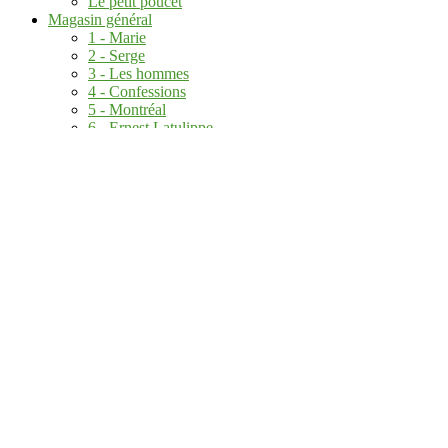
Le petit poucet
Magasin général
1 - Marie
2 - Serge
3 - Les hommes
4 - Confessions
5 - Montréal
6 - Ernest Latulippe
7 - Charleston
8 - Les Femmes
9 - Notre-Dame-des-Lacs
Le grand mort
1 - Larmes d'abeille
2 - Pauline
3 - Blanche
4 - Sombre
5 - Panique
6 - Brèche
7 - Dernières migrations
8 - Renaissance
Dernières entrées dans la base de données des objets
AVANT LA QUETE DE L'OISEAU DU TEMPS 8 L'OME