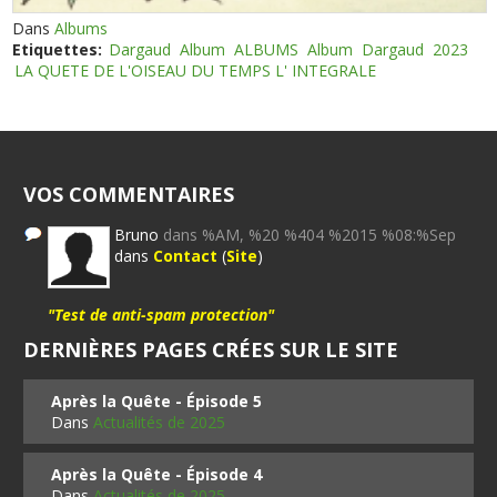
Dans
Albums
Etiquettes:
Dargaud
Album
ALBUMS
Album
Dargaud
2023
LA QUETE DE L'OISEAU DU TEMPS L' INTEGRALE
VOS COMMENTAIRES
Bruno
dans %AM, %20 %404 %2015 %08:%Sep
dans
Contact
(
Site
)
"Test de anti-spam protection"
DERNIÈRES PAGES CRÉES SUR LE SITE
Après la Quête - Épisode 5
Dans
Actualités de 2025
Après la Quête - Épisode 4
Dans
Actualités de 2025