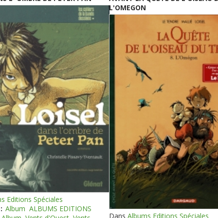
L'OMEGON
s Editions Spéciales
:
Album
ALBUMS EDITIONS
Dans
Albums Editions Spéciales
Album
Vents d'Ouest
Vents