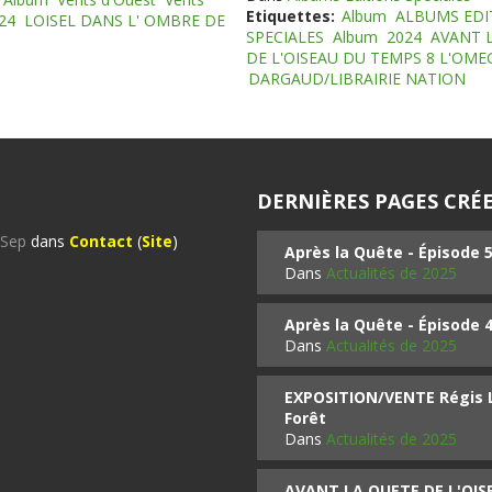
Etiquettes:
Album
ALBUMS EDI
24
LOISEL DANS L' OMBRE DE
SPECIALES
Album
2024
AVANT 
DE L'OISEAU DU TEMPS 8 L'OM
DARGAUD/LIBRAIRIE NATION
DERNIÈRES PAGES CRÉE
%Sep
dans
Contact
(
Site
)
Après la Quête - Épisode 
Dans
Actualités de 2025
Après la Quête - Épisode 
Dans
Actualités de 2025
EXPOSITION/VENTE Régis LO
Forêt
Dans
Actualités de 2025
AVANT LA QUETE DE L'OI