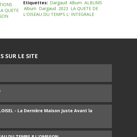
Etiquettes:
Dargaud
Album
ALBUMS
TIONS
Album
Dargaud
2023
LA QUETE DE
LA QUETE
L'OISEAU DU TEMPS L' INTEGRALE
EGON
S SUR LE SITE
5
4
ISEL - La Dernière Maison Juste Avant la
SEAU DU TEMPS 8 L'OMEGON