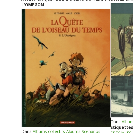
L'OMEGON
Dans
Album
Etiquettes
Dans
Albums collectifs Albums Scénarios
SPECIALES