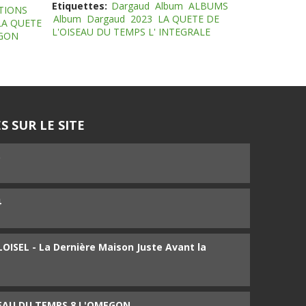
Etiquettes:
Dargaud
Album
ALBUMS
TIONS
Album
Dargaud
2023
LA QUETE DE
LA QUETE
L'OISEAU DU TEMPS L' INTEGRALE
EGON
S SUR LE SITE
5
4
ISEL - La Dernière Maison Juste Avant la
SEAU DU TEMPS 8 L'OMEGON