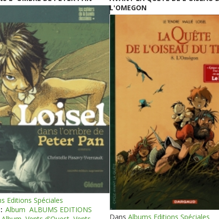
L'OMEGON
s Editions Spéciales
:
Album
ALBUMS EDITIONS
Dans
Albums Editions Spéciales
Album
Vents d'Ouest
Vents