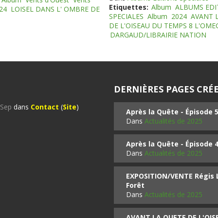
Etiquettes:
Album
ALBUMS EDI
24
LOISEL DANS L' OMBRE DE
SPECIALES
Album
2024
AVANT 
DE L'OISEAU DU TEMPS 8 L'OM
DARGAUD/LIBRAIRIE NATION
DERNIÈRES PAGES CRÉE
%Sep
dans
Contact
(
Site
)
Après la Quête - Épisode 
Dans
Actualités de 2025
Après la Quête - Épisode 
Dans
Actualités de 2025
EXPOSITION/VENTE Régis LO
Forêt
Dans
Actualités de 2025
AVANT LA QUETE DE L'OI