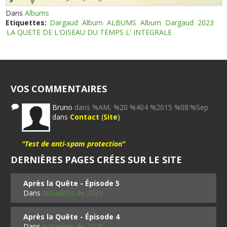
Dans
Albums
Etiquettes:
Dargaud
Album
ALBUMS
Album
Dargaud
2023
LA QUETE DE L'OISEAU DU TEMPS L' INTEGRALE
VOS COMMENTAIRES
Bruno
dans %AM, %20 %404 %2015 %08:%Sep
dans
Contact
(
Site
)
"Test de anti-spam protection"
DERNIÈRES PAGES CRÉES SUR LE SITE
Après la Quête - Épisode 5
Dans
Actualités de 2025
Après la Quête - Épisode 4
Dans
Actualités de 2025