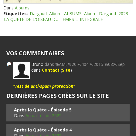
Dans
Albums
Etiquettes:
Dargaud
Album
ALBUMS
Album
Dargaud
2023
LA QUETE DE L'OISEAU DU TEMPS L' INTEGRALE
VOS COMMENTAIRES
Bruno
dans %AM, %20 %404 %2015 %08:%Sep
dans
Contact
(
Site
)
"Test de anti-spam protection"
DERNIÈRES PAGES CRÉES SUR LE SITE
Après la Quête - Épisode 5
Dans
Actualités de 2025
Après la Quête - Épisode 4
Dans
Actualités de 2025