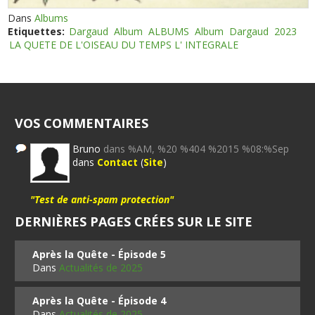
Dans
Albums
Etiquettes:
Dargaud
Album
ALBUMS
Album
Dargaud
2023
LA QUETE DE L'OISEAU DU TEMPS L' INTEGRALE
VOS COMMENTAIRES
Bruno
dans %AM, %20 %404 %2015 %08:%Sep
dans
Contact
(
Site
)
"Test de anti-spam protection"
DERNIÈRES PAGES CRÉES SUR LE SITE
Après la Quête - Épisode 5
Dans
Actualités de 2025
Après la Quête - Épisode 4
Dans
Actualités de 2025