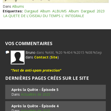
Dans
Albums
Etiquettes:
Dargaud
Album
ALBUMS
Album
Dargaud
2023
LA QUETE DE L'OISEAU DU TEMPS L' INTEGRALE
VOS COMMENTAIRES
Bruno
dans %AM, %20 %404 %2015 %08:%Sep
dans
Contact
(
Site
)
"Test de anti-spam protection"
DERNIÈRES PAGES CRÉES SUR LE SITE
Après la Quête - Épisode 5
Dans
Actualités de 2025
Après la Quête - Épisode 4
Dans
Actualités de 2025