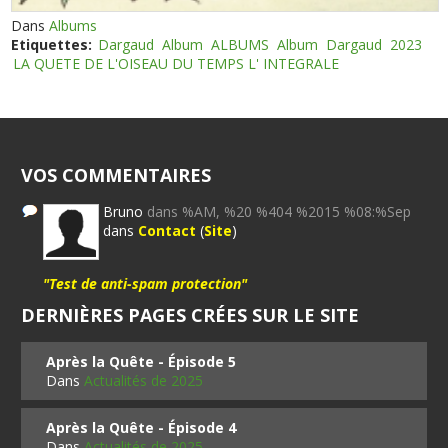
Dans
Albums
Etiquettes:
Dargaud
Album
ALBUMS
Album
Dargaud
2023
LA QUETE DE L'OISEAU DU TEMPS L' INTEGRALE
VOS COMMENTAIRES
Bruno
dans %AM, %20 %404 %2015 %08:%Sep
dans
Contact
(
Site
)
"Test de anti-spam protection"
DERNIÈRES PAGES CRÉES SUR LE SITE
Après la Quête - Épisode 5
Dans
Actualités de 2025
Après la Quête - Épisode 4
Dans
Actualités de 2025