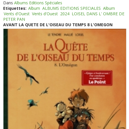
Dans
Albums Editions Spéciales
Etiquettes:
Album
ALBUMS EDITIONS SPECIALES
Album
Vents d'Ouest
Vents d'Ouest
2024
LOISEL DANS L' OMBRE DE
PETER PAN
AVANT LA QUETE DE L'OISEAU DU TEMPS 8 L'OMEGON