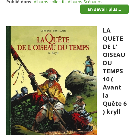
Publié dans
Albums collectifs Albums Scénarios
En savoir plus...
LA
QUETE
DE L'
OISEAU
DU
TEMPS
10 (
Avant
la
Quête 6
) kryll