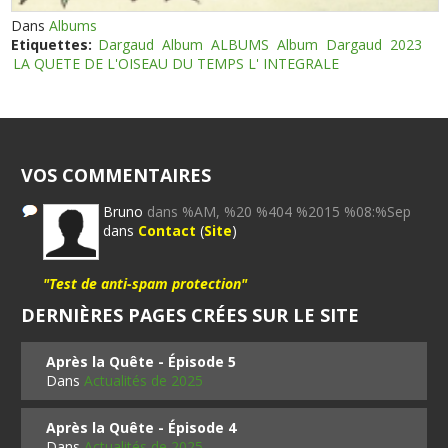
Dans
Albums
Etiquettes:
Dargaud
Album
ALBUMS
Album
Dargaud
2023
LA QUETE DE L'OISEAU DU TEMPS L' INTEGRALE
VOS COMMENTAIRES
Bruno
dans %AM, %20 %404 %2015 %08:%Sep
dans
Contact
(
Site
)
"Test de anti-spam protection"
DERNIÈRES PAGES CRÉES SUR LE SITE
Après la Quête - Épisode 5
Dans
Actualités de 2025
Après la Quête - Épisode 4
Dans
Actualités de 2025