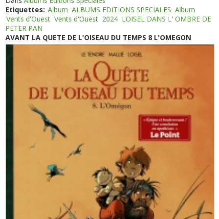
Dans
Albums Editions Spéciales
Etiquettes:
Album
ALBUMS EDITIONS SPECIALES
Album
Vents d'Ouest
Vents d'Ouest
2024
LOISEL DANS L' OMBRE DE
PETER PAN
AVANT LA QUETE DE L'OISEAU DU TEMPS 8 L'OMEGON