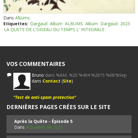
Dans
Albums
Etiquettes:
Dargaud
Album
ALBUMS
Album
Dargaud
2023
LA QUETE DE L'OISEAU DU TEMPS L' INTEGRALE
VOS COMMENTAIRES
Bruno
dans %AM, %20 %404 %2015 %08:%Sep
dans
Contact
(
Site
)
"Test de anti-spam protection"
DERNIÈRES PAGES CRÉES SUR LE SITE
Après la Quête - Épisode 5
Dans
Actualités de 2025