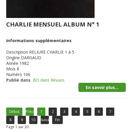
CHARLIE MENSUEL ALBUM N° 1
Informations supplémentaires
Description
RELIURE CHARLIE 1 à 5
Origine
DARGAUD
Année
1982
Mois
8
Numéro
106
Publié dans
BD dans Revues
En savoir plus...
Début
Précédent
1
2
3
4
5
6
7
8
9
10
Suivant
Fin
Page 1 sur 20