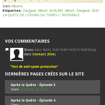
Dans
Albums
Etiquettes:
Dargaud
Album
ALBUMS
Album
Dargaud
2023
LA QUETE DE L'OISEAU DU TEMPS L' INTEGRALE
VOS COMMENTAIRES
Bruno
dans %AM, %20 %404 %2015 %08:%Sep
dans
Contact
(
Site
)
"Test de anti-spam protection"
DERNIÈRES PAGES CRÉES SUR LE SITE
Après la Quête - Épisode 5
Dans
Actualités de 2025
Après la Quête - Épisode 4
Dans
Actualités de 2025