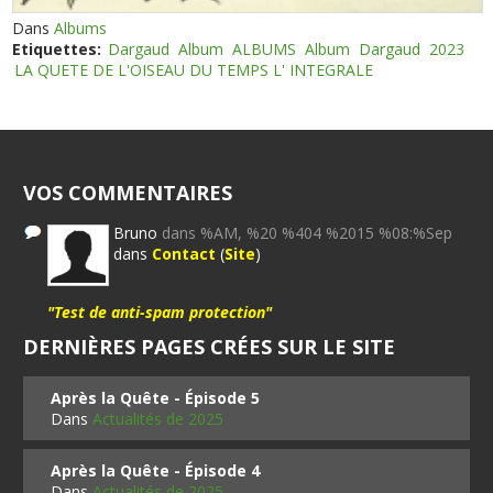
Dans
Albums
Etiquettes:
Dargaud
Album
ALBUMS
Album
Dargaud
2023
LA QUETE DE L'OISEAU DU TEMPS L' INTEGRALE
VOS COMMENTAIRES
Bruno
dans %AM, %20 %404 %2015 %08:%Sep
dans
Contact
(
Site
)
"Test de anti-spam protection"
DERNIÈRES PAGES CRÉES SUR LE SITE
Après la Quête - Épisode 5
Dans
Actualités de 2025
Après la Quête - Épisode 4
Dans
Actualités de 2025