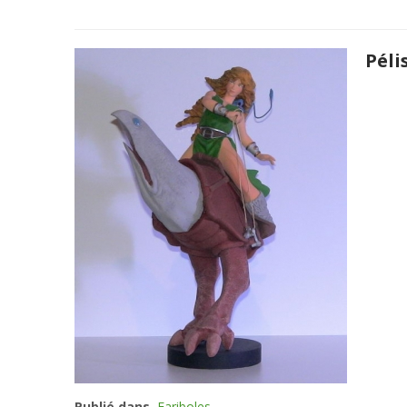
Péli
Publié dans
Fariboles