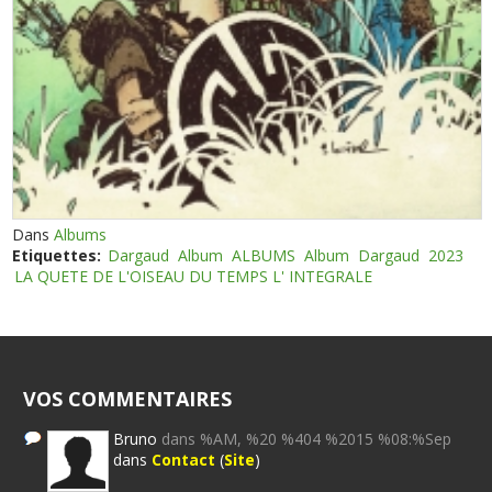
Dans
Albums
Etiquettes:
Dargaud
Album
ALBUMS
Album
Dargaud
2023
LA QUETE DE L'OISEAU DU TEMPS L' INTEGRALE
VOS COMMENTAIRES
Bruno
dans %AM, %20 %404 %2015 %08:%Sep
dans
Contact
(
Site
)