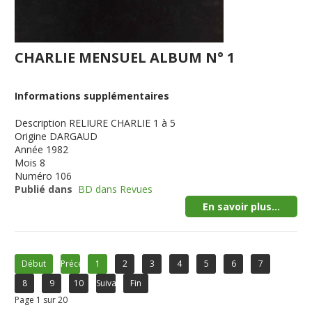
CHARLIE MENSUEL ALBUM N° 1
Informations supplémentaires
Description
RELIURE CHARLIE 1 à 5
Origine
DARGAUD
Année
1982
Mois
8
Numéro
106
Publié dans
BD dans Revues
En savoir plus...
Début
Précédent
1
2
3
4
5
6
7
8
9
10
Suivant
Fin
Page 1 sur 20