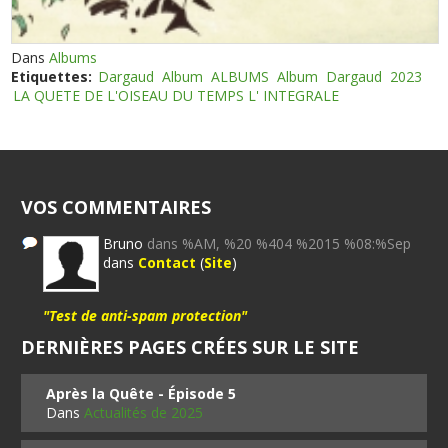
Dans
Albums
Etiquettes:
Dargaud
Album
ALBUMS
Album
Dargaud
2023
LA QUETE DE L'OISEAU DU TEMPS L' INTEGRALE
VOS COMMENTAIRES
Bruno
dans %AM, %20 %404 %2015 %08:%Sep
dans
Contact
(
Site
)
"Test de anti-spam protection"
DERNIÈRES PAGES CRÉES SUR LE SITE
Après la Quête - Épisode 5
Dans
Actualités de 2025