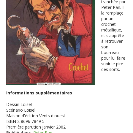
tranchée par
Peter Pan. Il
la remplaçe
par un
crochet
métallique,
et s'apprête
à retrouver
son
bourreau
pour lui faire
subir le pire
des sorts.
Informations supplémentaires
Dessin
Loisel
Scénario
Loisel
Maison d'édition
Vents d'ouest
ISBN
2 8696 7849 5
Première parution
janvier 2002
Publié dans
Peter Pan