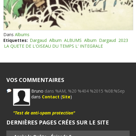
Dans
Albums
Etiquettes:
Dargaud
Album
ALBUMS
Album
Dargaud
2023
LA QUETE DE L'OISEAU DU TEMPS L' INTEGRALE
VOS COMMENTAIRES
Bruno
dans %AM, %20 %404 %2015 %08:%Sep
dans
Contact
(
Site
)
"Test de anti-spam protection"
DERNIÈRES PAGES CRÉES SUR LE SITE