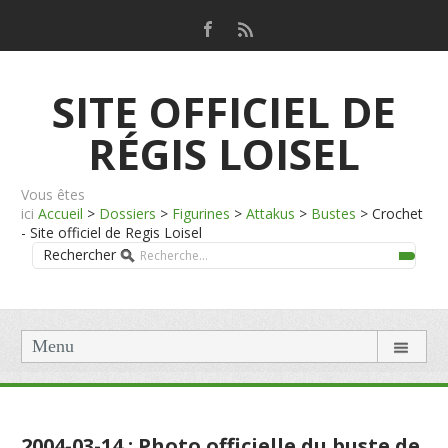
SITE OFFICIEL DE
RÉGIS LOISEL
Vous êtes
ici
Accueil
>
Dossiers
>
Figurines
>
Attakus
>
Bustes
>
Crochet
- Site officiel de Regis Loisel
Rechercher
Menu
2004-03-14 : Photo officielle du buste de