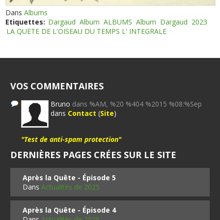
Dans
Albums
Etiquettes:
Dargaud
Album
ALBUMS
Album
Dargaud
2023
LA QUETE DE L'OISEAU DU TEMPS L' INTEGRALE
VOS COMMENTAIRES
Bruno
dans %AM, %20 %404 %2015 %08:%Sep
dans
Contact
(
Site
)
"Test de anti-spam protection"
DERNIÈRES PAGES CRÉES SUR LE SITE
Après la Quête - Épisode 5
Dans
Actualités de 2025
Après la Quête - Épisode 4
Dans
Actualités de 2025