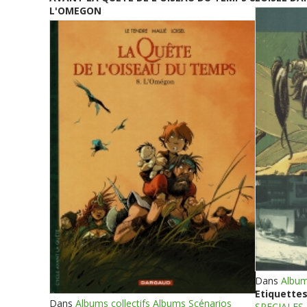
L'OMEGON
Dans
Album
Etiquettes
Dans
Albums collectifs Albums Scénarios
SPECIALES