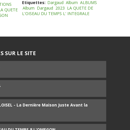
Etiquettes:
Dargaud
Album
ALBUMS
TIONS
Album
Dargaud
2023
LA QUETE DE
LA QUETE
L'OISEAU DU TEMPS L' INTEGRALE
EGON
S SUR LE SITE
5
4
ISEL - La Dernière Maison Juste Avant la
SEAU DU TEMPS 8 L'OMEGON