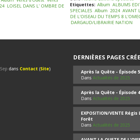
Etiquettes:
Album
ALBUMS EDI
24
LOISEL DANS L' OMBRE DE
SPECIALES
Album
2024
AVANT 
DE L'OISEAU DU TEMPS 8 L'OM
DARGAUD/LIBRAIRIE NATION
DERNIÈRES PAGES CRÉE
%Sep
dans
Contact
(
Site
)
Après la Quête - Épisode 
Dans
Actualités de 2025
Après la Quête - Épisode 
Dans
Actualités de 2025
EXPOSITION/VENTE Régis LO
Forêt
Dans
Actualités de 2025
AVANT LA QUETE DE L'OI