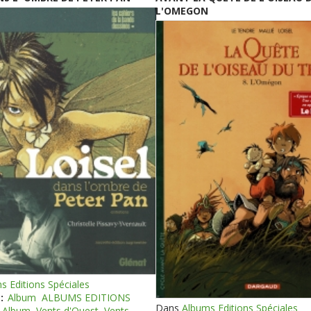
L'OMEGON
s Editions Spéciales
:
Album
ALBUMS EDITIONS
Dans
Albums Editions Spéciales
Album
Vents d'Ouest
Vents