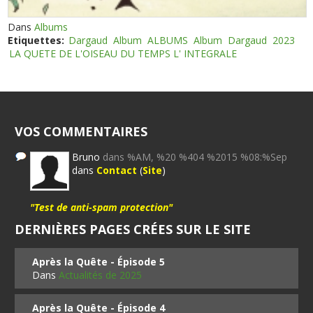
Dans
Albums
Etiquettes:
Dargaud
Album
ALBUMS
Album
Dargaud
2023
LA QUETE DE L'OISEAU DU TEMPS L' INTEGRALE
VOS COMMENTAIRES
Bruno
dans %AM, %20 %404 %2015 %08:%Sep
dans
Contact
(
Site
)
"Test de anti-spam protection"
DERNIÈRES PAGES CRÉES SUR LE SITE
Après la Quête - Épisode 5
Dans
Actualités de 2025
Après la Quête - Épisode 4