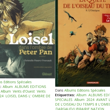
s Editions Spéciales
:
Album
ALBUMS EDITIONS
Dans
Albums Editions Spéciales
Album
Vents d'Ouest
Vents
Etiquettes:
Album
ALBUMS EDI
24
LOISEL DANS L' OMBRE DE
SPECIALES
Album
2024
AVANT 
DE L'OISEAU DU TEMPS 8 L'OM
DARGAUD/LIBRAIRIE NATION