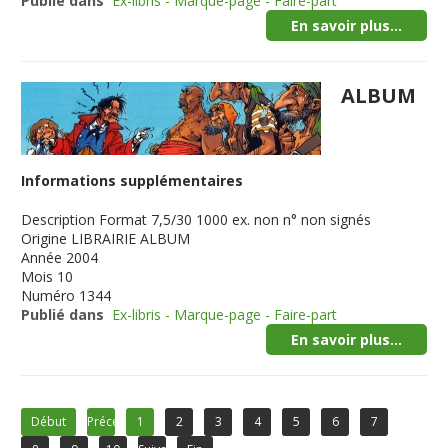
Publié dans
Ex-libris - Marque-page - Faire-part
En savoir plus...
ALBUM
Informations supplémentaires
Description
Format 7,5/30 1000 ex. non n° non signés
Origine
LIBRAIRIE ALBUM
Année
2004
Mois
10
Numéro
1344
Publié dans
Ex-libris - Marque-page - Faire-part
En savoir plus...
Début
Précédent
1
2
3
4
5
6
7