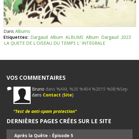
Dans
Albums
Etiquettes:
Dargaud
Album
ALBUMS
Album
Dargaud
2023
LA QUETE DE L'OISEAU DU TEMPS L' INTEGRALE
VOS COMMENTAIRES
Bruno
dans %AM, %20 %404 %2015 %08:%Sep
dans
Contact
(
Site
)
"Test de anti-spam protection"
DERNIÈRES PAGES CRÉES SUR LE SITE
Après la Quête - Épisode 5