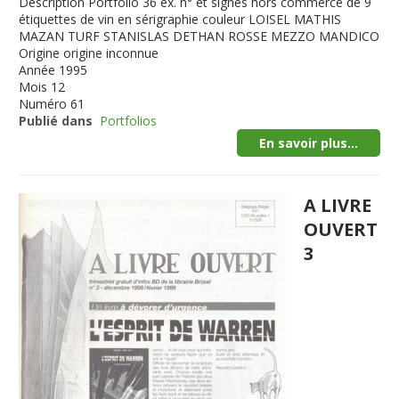
Description
Portfolio 36 ex. n° et signés hors commerce de 9
étiquettes de vin en sérigraphie couleur LOISEL MATHIS
MAZAN TURF STANISLAS DETHAN ROSSE MEZZO MANDICO
Origine
origine inconnue
Année
1995
Mois
12
Numéro
61
Publié dans
Portfolios
En savoir plus...
A LIVRE
OUVERT
3