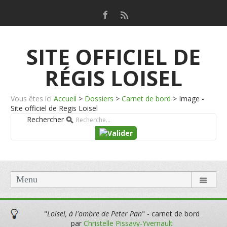
SITE OFFICIEL DE
RÉGIS LOISEL
Vous êtes ici
Accueil
>
Dossiers
>
Carnet de bord
>
Image -
Site officiel de Regis Loisel
Rechercher
Menu
"
Loisel, à l'ombre de Peter Pan
" - carnet de bord
par
Christelle Pissavy-Yvernault