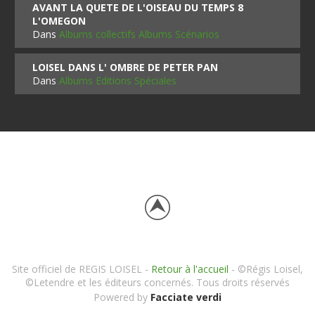
AVANT LA QUETE DE L'OISEAU DU TEMPS 8
L'OMEGON
Dans
Albums collectifs Albums Scénarios
LOISEL DANS L' OMBRE DE PETER PAN
Dans
Albums Editions Spéciales
Site officiel de REGIS LOISEL -
Retour à l'accueil
- ©Régis Loisel,
©Letendre et les éditeurs concernés. Tous droits réservés
Powered by
Facciate verdi