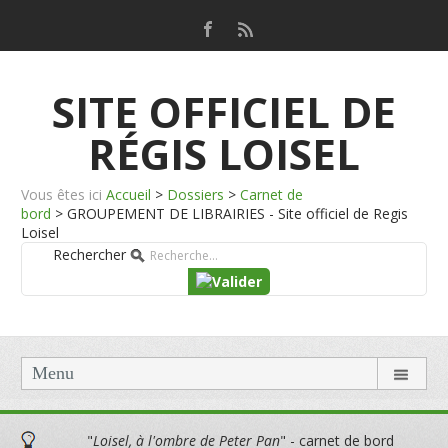
SITE OFFICIEL DE
RÉGIS LOISEL
Vous êtes ici
Accueil
>
Dossiers
>
Carnet de
bord
>
GROUPEMENT DE LIBRAIRIES - Site officiel de Regis
Loisel
Rechercher
Menu
"
Loisel, à l'ombre de Peter Pan
" - carnet de bord