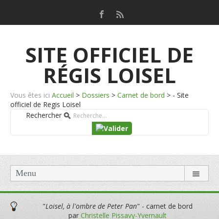
SITE OFFICIEL DE
RÉGIS LOISEL
Vous êtes ici
Accueil
>
Dossiers
>
Carnet de bord
>
- Site
officiel de Regis Loisel
Rechercher
Menu
"
Loisel, à l'ombre de Peter Pan
" - carnet de bord
par
Christelle Pissavy-Yvernault