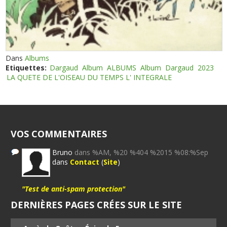
Dans
Albums
Etiquettes:
Dargaud
Album
ALBUMS
Album
Dargaud
2023
LA QUETE DE L'OISEAU DU TEMPS L' INTEGRALE
VOS COMMENTAIRES
Bruno
dans %AM, %20 %404 %2015 %08:%Sep
dans
Contact
(
Site
)
"Test de anti-spam protection"
DERNIÈRES PAGES CRÉES SUR LE SITE