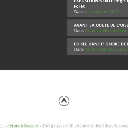
EXPOSITION/VENTE Régis LO
Forêt
Dans
Actualités de 2025
AVANT LA QUETE DE L'OI
Dans
Albums collectifs Albu
LOISEL DANS L' OMBRE DE
Dans
Albums Editions Spécia
EL -
Retour à l'accueil
- ©Régis Loisel, ©Letendre et les éditeurs conc