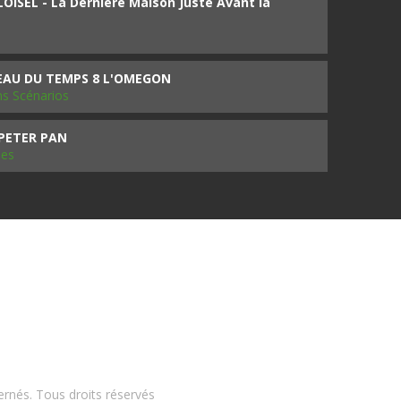
ISEL - La Dernière Maison Juste Avant la
SEAU DU TEMPS 8 L'OMEGON
ms Scénarios
 PETER PAN
les
ernés. Tous droits réservés