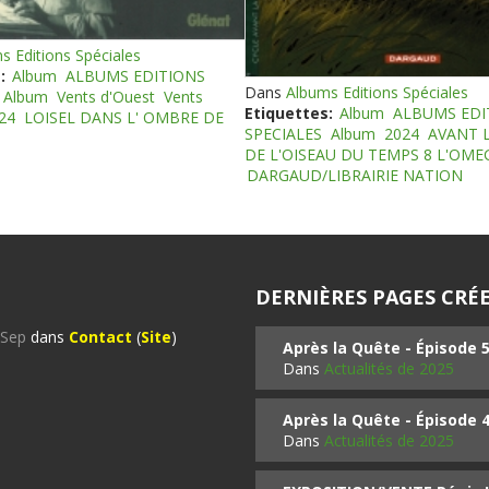
s Editions Spéciales
:
Album
ALBUMS EDITIONS
Dans
Albums Editions Spéciales
Album
Vents d'Ouest
Vents
Etiquettes:
Album
ALBUMS EDI
24
LOISEL DANS L' OMBRE DE
SPECIALES
Album
2024
AVANT 
DE L'OISEAU DU TEMPS 8 L'OM
DARGAUD/LIBRAIRIE NATION
DERNIÈRES PAGES CRÉE
%Sep
dans
Contact
(
Site
)
Après la Quête - Épisode 
Dans
Actualités de 2025
Après la Quête - Épisode 
Dans
Actualités de 2025