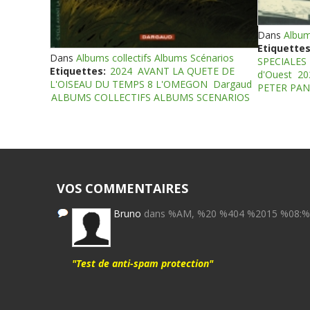
Dans
Album
Etiquettes
Dans
Albums collectifs Albums Scénarios
SPECIALES
Etiquettes:
2024
AVANT LA QUETE DE
d'Ouest
20
L'OISEAU DU TEMPS 8 L'OMEGON
Dargaud
PETER PAN
ALBUMS COLLECTIFS ALBUMS SCENARIOS
VOS COMMENTAIRES
Bruno
dans %AM, %20 %404 %2015 %08:
"Test de anti-spam protection"