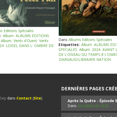
s Editions Spéciales
:
Album
ALBUMS EDITIONS
Dans
Albums Editions Spéciales
Album
Vents d'Ouest
Vents
Etiquettes:
Album
ALBUMS EDI
24
LOISEL DANS L' OMBRE DE
SPECIALES
Album
2024
AVANT 
DE L'OISEAU DU TEMPS 8 L'OM
DARGAUD/LIBRAIRIE NATION
DERNIÈRES PAGES CRÉE
%Sep
dans
Contact
(
Site
)
Après la Quête - Épisode 
Dans
Actualités de 2025