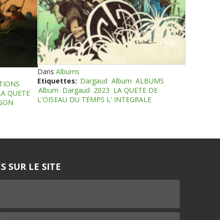
Dans
Albums
Etiquettes:
Dargaud
Album
ALBUMS
TIONS
Album
Dargaud
2023
LA QUETE DE
LA QUETE
L'OISEAU DU TEMPS L' INTEGRALE
EGON
S SUR LE SITE
5