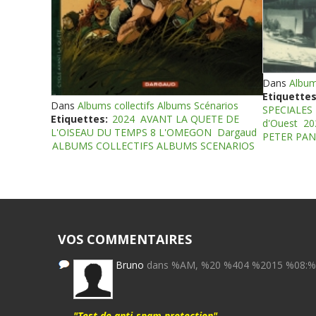
Dans
Album
Etiquettes
Dans
Albums collectifs Albums Scénarios
SPECIALES
Etiquettes:
2024
AVANT LA QUETE DE
d'Ouest
20
L'OISEAU DU TEMPS 8 L'OMEGON
Dargaud
PETER PAN
ALBUMS COLLECTIFS ALBUMS SCENARIOS
VOS COMMENTAIRES
Bruno
dans %AM, %20 %404 %2015 %08:
"Test de anti-spam protection"