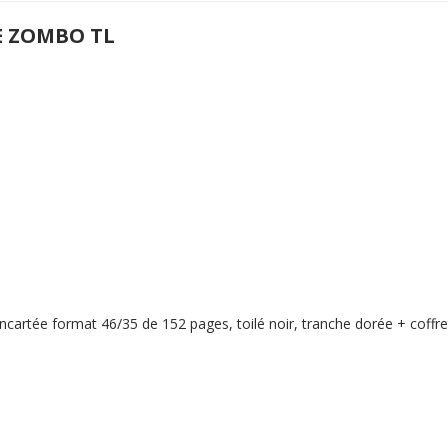
E ZOMBO TL
cartée format 46/35 de 152 pages, toilé noir, tranche dorée + coffret