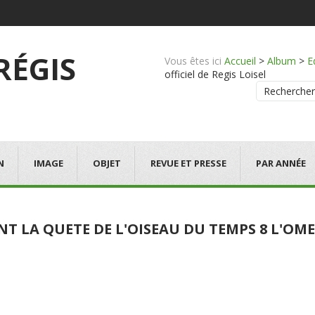
 RÉGIS
Vous êtes ici
Accueil
>
Album
>
E
officiel de Regis Loisel
Rechercher
N
IMAGE
OBJET
REVUE ET PRESSE
PAR ANNÉE
NT LA QUETE DE L'OISEAU DU TEMPS 8 L'O