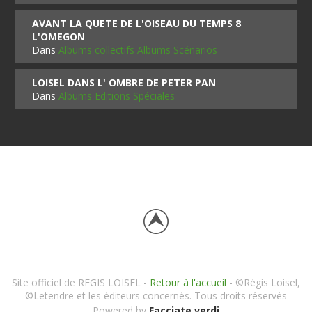
AVANT LA QUETE DE L'OISEAU DU TEMPS 8
L'OMEGON
Dans
Albums collectifs Albums Scénarios
LOISEL DANS L' OMBRE DE PETER PAN
Dans
Albums Editions Spéciales
Site officiel de REGIS LOISEL -
Retour à l'accueil
- ©Régis Loisel,
©Letendre et les éditeurs concernés. Tous droits réservés
Powered by
Facciate verdi