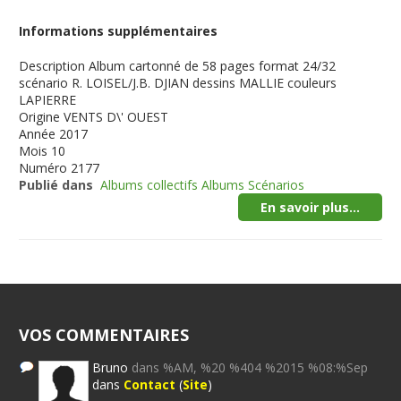
Informations supplémentaires
Description
Album cartonné de 58 pages format 24/32
scénario R. LOISEL/J.B. DJIAN dessins MALLIE couleurs
LAPIERRE
Origine
VENTS D\' OUEST
Année
2017
Mois
10
Numéro
2177
Publié dans
Albums collectifs Albums Scénarios
En savoir plus...
VOS COMMENTAIRES
Bruno
dans %AM, %20 %404 %2015 %08:%Sep
dans
Contact
(
Site
)