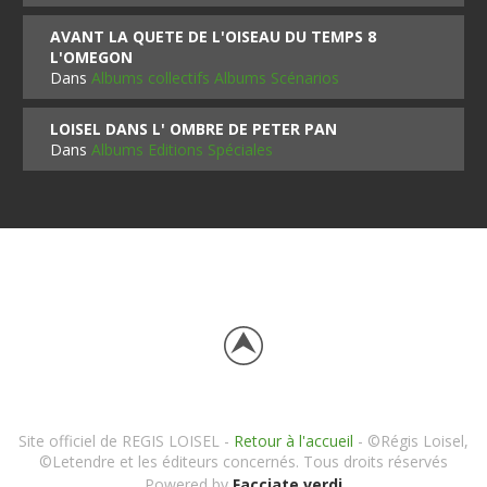
AVANT LA QUETE DE L'OISEAU DU TEMPS 8
L'OMEGON
Dans
Albums collectifs Albums Scénarios
LOISEL DANS L' OMBRE DE PETER PAN
Dans
Albums Editions Spéciales
Site officiel de REGIS LOISEL -
Retour à l'accueil
- ©Régis Loisel,
©Letendre et les éditeurs concernés. Tous droits réservés
Powered by
Facciate verdi