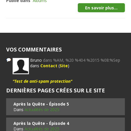
Publié dans
Albums
En savoir plus...
VOS COMMENTAIRES
Bruno
dans %AM, %20 %404 %2015 %08:%Sep
dans
Contact
(
Site
)
"Test de anti-spam protection"
DERNIÈRES PAGES CRÉES SUR LE SITE
Après la Quête - Épisode 5
Dans
Actualités de 2025
Après la Quête - Épisode 4
Dans
Actualités de 2025