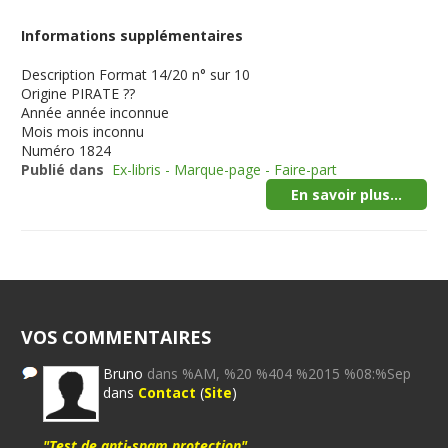
Informations supplémentaires
Description
Format 14/20 n° sur 10
Origine
PIRATE ??
Année
année inconnue
Mois
mois inconnu
Numéro
1824
Publié dans
Ex-libris - Marque-page - Faire-part
En savoir plus...
VOS COMMENTAIRES
Bruno
dans %AM, %20 %404 %2015 %08:%Sep
dans
Contact
(
Site
)
"Test de anti-spam protection"