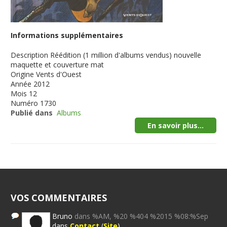
Informations supplémentaires
Description
Réédition (1 million d'albums vendus) nouvelle
maquette et couverture mat
Origine
Vents d'Ouest
Année
2012
Mois
12
Numéro
1730
Publié dans
Albums
En savoir plus...
VOS COMMENTAIRES
Bruno
dans %AM, %20 %404 %2015 %08:%Sep
dans
Contact
(
Site
)