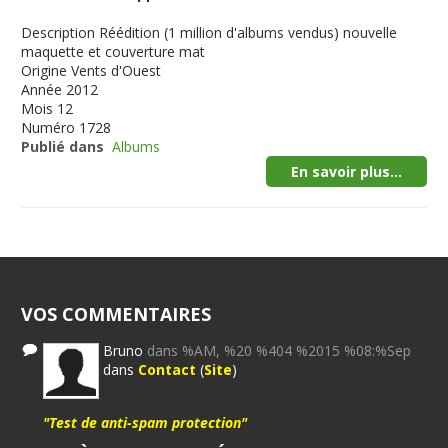
Description
Réédition (1 million d'albums vendus) nouvelle
maquette et couverture mat
Origine
Vents d'Ouest
Année
2012
Mois
12
Numéro
1728
Publié dans
Albums
En savoir plus...
VOS COMMENTAIRES
Bruno
dans %AM, %20 %404 %2015 %08:%Sep
dans
Contact
(
Site
)
"Test de anti-spam protection"