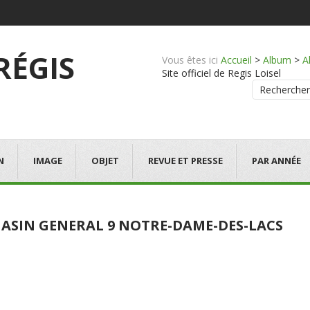
 RÉGIS
Vous êtes ici
Accueil
>
Album
>
A
Site officiel de Regis Loisel
Rechercher
N
IMAGE
OBJET
REVUE ET PRESSE
PAR ANNÉE
ASIN GENERAL 9 NOTRE-DAME-DES-LACS