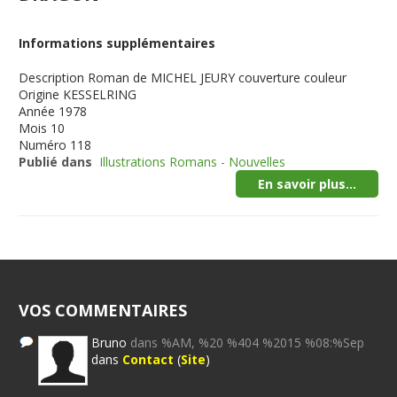
Informations supplémentaires
Description
Roman de MICHEL JEURY couverture couleur
Origine
KESSELRING
Année
1978
Mois
10
Numéro
118
Publié dans
Illustrations Romans - Nouvelles
En savoir plus...
VOS COMMENTAIRES
Bruno
dans %AM, %20 %404 %2015 %08:%Sep
dans
Contact
(
Site
)