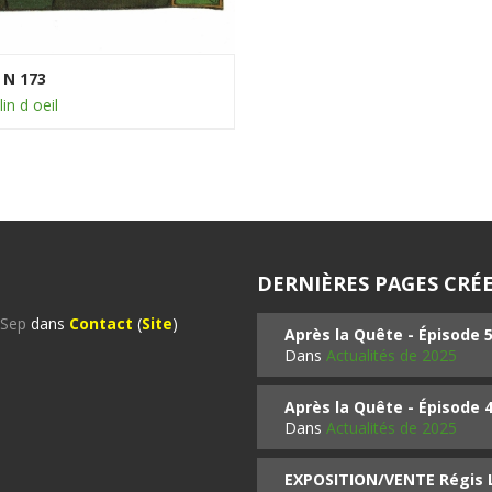
 N 173
lin d oeil
DERNIÈRES PAGES CRÉE
%Sep
dans
Contact
(
Site
)
Après la Quête - Épisode 
Dans
Actualités de 2025
Après la Quête - Épisode 
Dans
Actualités de 2025
EXPOSITION/VENTE Régis LO