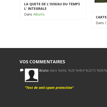
LA QUETE DE L'OISEAU DU TEMPS
L' INTEGRALE
Dans
Albums
CARTE
Dans
C
VOS COMMENTAIRES
Bruno
dans %AM, %20 %404 %2015 %08:
"Test de anti-spam protection"