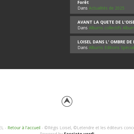
Forêt
Dans
Actualités de 2025
AVANT LA QUETE DE L'OI
Dans
Albums collectifs Albu
LOISEL DANS L' OMBRE DE
Dans
Albums Editions Spécia
EL -
Retour à l'accueil
- ©Régis Loisel, ©Letendre et les éditeurs conc
Powered by
Facciate verdi