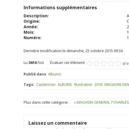
Informations supplémentaires
Description:
A
Origine:
Année:
2
Mois:
1
Numéro:
1
Dernière modification le dimanche, 25 octobre 2015 09:34
Lu
3616
fois
Évaluer cet élément
(0 V
Publié dans
Albums
Tags:
Casterman
ALBUMS
Illustration
2010
MAGASIN GENE
Plus dans cette catégorie :
« MAGASIN GENERAL 7 CHARLE
Laissez un commentaire