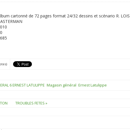
lbum cartonné de 72 pages format 24/32 dessins et scénario R. LO
CASTERMAN
010
0
685
otes)
RAL 6 ERNEST LATULIPPE
Magasin général
Ernest Latulippe
STON
TROUBLES FETES »