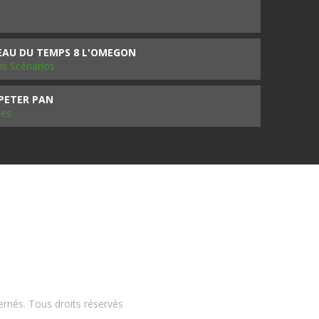
SEAU DU TEMPS 8 L'OMEGON
ms Scénarios
 PETER PAN
les
ernés. Tous droits réservés