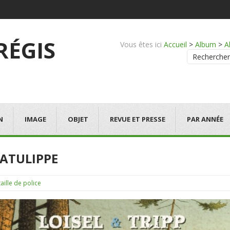
 RÉGIS
Vous êtes ici
Accueil
>
Album
>
A
Rechercher
N
IMAGE
OBJET
REVUE ET PRESSE
PAR ANNÉE
LATULIPPE