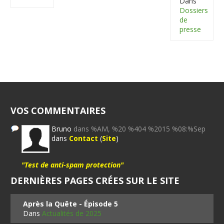
Dans
Dossiers
de
presse
VOS COMMENTAIRES
Bruno
dans %AM, %20 %404 %2015 %08:%Sep
dans
Contact
(
Site
)
"Test de anti-spam protection"
DERNIÈRES PAGES CRÉES SUR LE SITE
Après la Quête - Épisode 5
Dans
Actualités de 2025