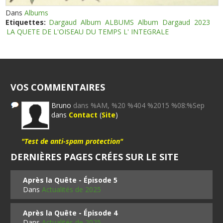
Dans
Albums
Etiquettes:
Dargaud
Album
ALBUMS
Album
Dargaud
2023
LA QUETE DE L'OISEAU DU TEMPS L' INTEGRALE
VOS COMMENTAIRES
Bruno
dans %AM, %20 %404 %2015 %08:%Sep
dans
Contact
(
Site
)
"Test de anti-spam protection"
DERNIÈRES PAGES CRÉES SUR LE SITE
Après la Quête - Épisode 5
Dans
Actualités de 2025
Après la Quête - Épisode 4
Dans
Actualités de 2025