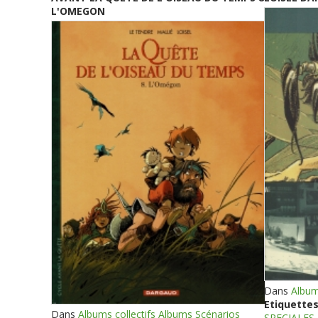
L'OMEGON
Dans
Album
Etiquettes
Dans
Albums collectifs Albums Scénarios
SPECIALES