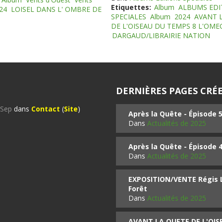
Etiquettes:
Album
ALBUMS EDI
24
LOISEL DANS L' OMBRE DE
SPECIALES
Album
2024
AVANT 
DE L'OISEAU DU TEMPS 8 L'OM
DARGAUD/LIBRAIRIE NATION
DERNIÈRES PAGES CRÉE
%Sep
dans
Contact
(
Site
)
Après la Quête - Épisode 
Dans
Actualités de 2025
Après la Quête - Épisode 
Dans
Actualités de 2025
EXPOSITION/VENTE Régis LO
Forêt
Dans
Actualités de 2025
AVANT LA QUETE DE L'OI