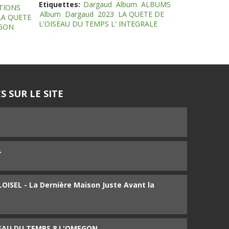
Etiquettes:
Dargaud
Album
ALBUMS
TIONS
Album
Dargaud
2023
LA QUETE DE
LA QUETE
L'OISEAU DU TEMPS L' INTEGRALE
EGON
S SUR LE SITE
5
4
ISEL - La Dernière Maison Juste Avant la
SEAU DU TEMPS 8 L'OMEGON