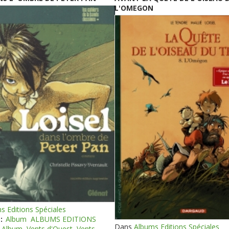
L'OMEGON
s Editions Spéciales
:
Album
ALBUMS EDITIONS
Dans
Albums Editions Spéciales
Album
Vents d'Ouest
Vents