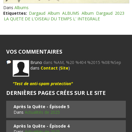
Dans
Albums
Etiquettes:
Dargaud
Album
ALBUMS
Album
Dargaud
2023
LA QUETE DE L'OISEAU DU TEMPS L' INTEGRALE
VOS COMMENTAIRES
Bruno
dans %AM, %20 %404 %2015 %08:%Sep
dans
Contact
(
Site
)
"Test de anti-spam protection"
DERNIÈRES PAGES CRÉES SUR LE SITE
Après la Quête - Épisode 5
Dans
Actualités de 2025
Après la Quête - Épisode 4
Dans
Actualités de 2025