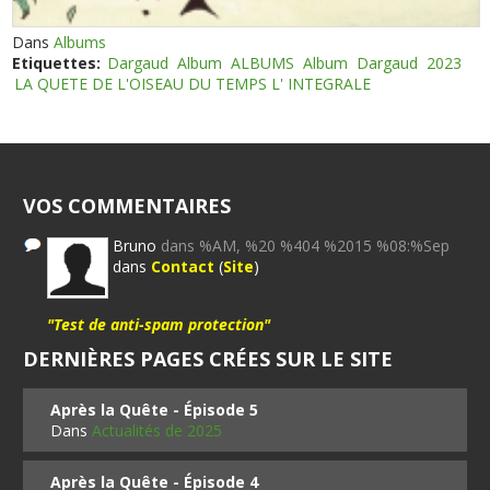
Dans
Albums
Etiquettes:
Dargaud
Album
ALBUMS
Album
Dargaud
2023
LA QUETE DE L'OISEAU DU TEMPS L' INTEGRALE
VOS COMMENTAIRES
Bruno
dans %AM, %20 %404 %2015 %08:%Sep
dans
Contact
(
Site
)
"Test de anti-spam protection"
DERNIÈRES PAGES CRÉES SUR LE SITE
Après la Quête - Épisode 5
Dans
Actualités de 2025
Après la Quête - Épisode 4