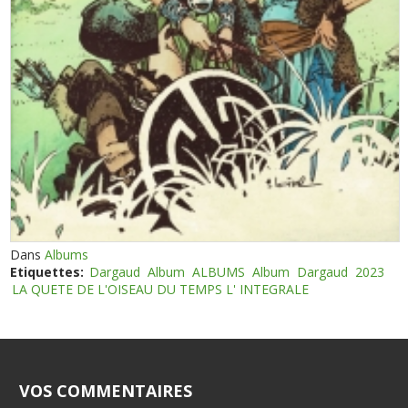
Dans
Albums
Etiquettes:
Dargaud
Album
ALBUMS
Album
Dargaud
2023
LA QUETE DE L'OISEAU DU TEMPS L' INTEGRALE
VOS COMMENTAIRES