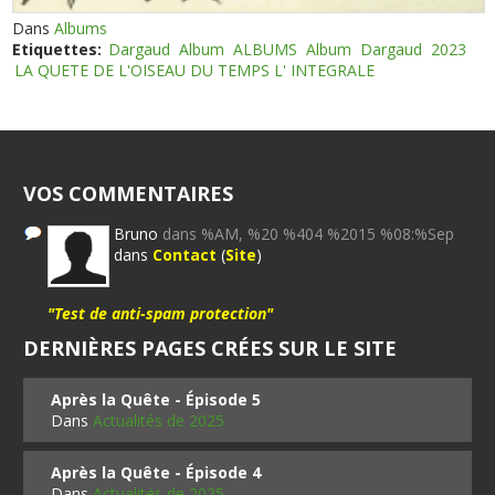
Dans
Albums
Etiquettes:
Dargaud
Album
ALBUMS
Album
Dargaud
2023
LA QUETE DE L'OISEAU DU TEMPS L' INTEGRALE
VOS COMMENTAIRES
Bruno
dans %AM, %20 %404 %2015 %08:%Sep
dans
Contact
(
Site
)
"Test de anti-spam protection"
DERNIÈRES PAGES CRÉES SUR LE SITE
Après la Quête - Épisode 5
Dans
Actualités de 2025
Après la Quête - Épisode 4
Dans
Actualités de 2025